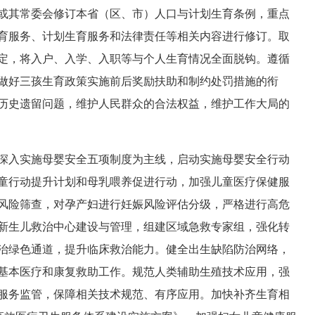
或其常委会修订本省（区、市）人口与计划生育条例，重点
育服务、计划生育服务和法律责任等相关内容进行修订。取
定，将入户、入学、入职等与个人生育情况全面脱钩。遵循
做好三孩生育政策实施前后奖励扶助和制约处罚措施的衔
历史遗留问题，维护人民群众的合法权益，维护工作大局的
深入实施母婴安全五项制度为主线，启动实施母婴安全行动
童行动提升计划和母乳喂养促进行动，加强儿童医疗保健服
风险筛查，对孕产妇进行妊娠风险评估分级，严格进行高危
新生儿救治中心建设与管理，组建区域急救专家组，强化转
治绿色通道，提升临床救治能力。健全出生缺陷防治网络，
基本医疗和康复救助工作。规范人类辅助生殖技术应用，强
服务监管，保障相关技术规范、有序应用。加快补齐生育相