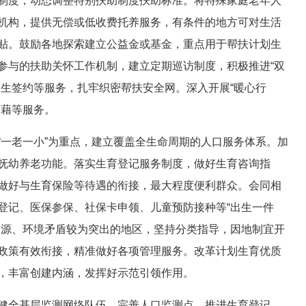
制度，动态调整特别扶助制度扶助标准。将特殊家庭老年人
机构，提供无偿或低收费托养服务，有条件的地方可对生活
贴。鼓励各地探索建立公益金或基金，重点用于帮扶计划生
参与的扶助关怀工作机制，建立定期巡访制度，积极推进“双
医生签约等服务，扎牢织密帮扶安全网。深入开展“暖心行
慰藉等服务。
“一老一小”为重点，建立覆盖全生命周期的人口服务体系。加
抚幼养老功能。落实生育登记服务制度，做好生育咨询指
做好与生育保险等待遇的衔接，最大程度便利群众。会同相
登记、医保参保、社保卡申领、儿童预防接种等“出生一件
资源、环境矛盾较为突出的地区，坚持分类指导，因地制宜开
政策有效衔接，精准做好各项管理服务。改革计划生育优质
，丰富创建内涵，发挥好示范引领作用。
健全基层监测网络队伍，完善人口监测点，推进生育登记、