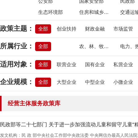
公安部
国家安全部
民政部
生态环境部
住房和城乡建设部
交通运
国家卫生健康委员会
退役军人事务部
应急管
政策主题：
全部
创业扶持
财政金融
市场监管
国家市场监督管理总局
国家金融监督管理总局
所属行业：
国家知识产权局
国家国际发展合作署
全部
农、林、牧、渔业
国家能源局
国家国防科技工业局
信息传输、软件和信息技术服务业
房地产业
适用对象：
全部
联营企业
国有企业
私营企业
国家邮政局
国家文物局
卫生和社会工作
文化、体育和娱乐业
企业规模：
全部
大型企业
中型企业
小微企业
经营主体服务政策库
民政部等二十七部门 关于进一步加强流动儿童和留守儿童“
发文机构：民 政 部中央社会工作部中央政法委 中央网信办最高人民法院最高